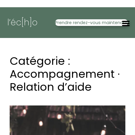
Aller
au
l’éc[h]o
contenu
Prendre rendez-vous maintenant
Catégorie :
Accompagnement ·
Relation d’aide