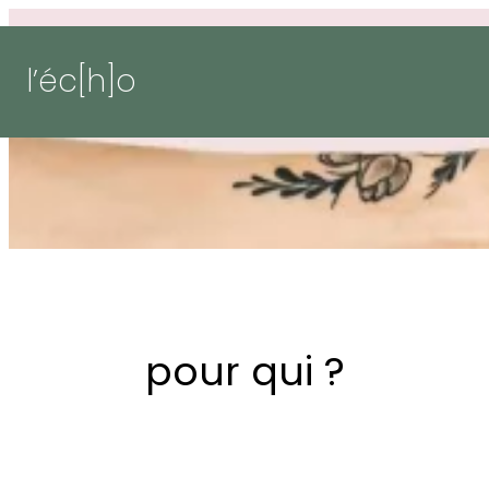
l’éc[h]o
pour qui ?