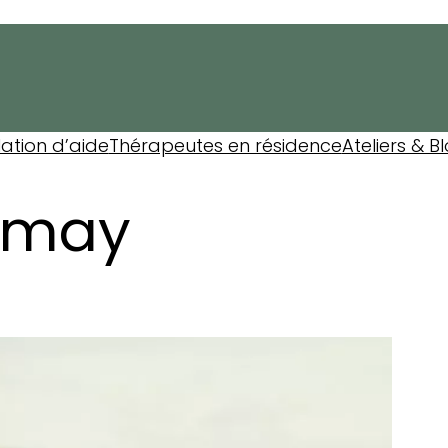
lation d’aide
Thérapeutes en résidence
Ateliers & B
emay