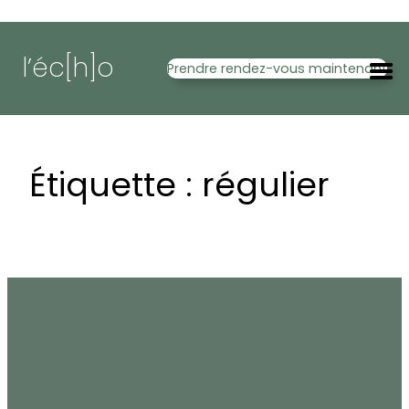
Aller
au
l’éc[h]o
contenu
Prendre rendez-vous maintenant
Étiquette :
régulier