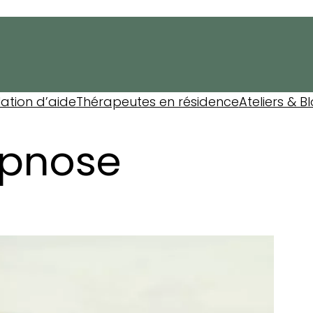
lation d’aide
Thérapeutes en résidence
Ateliers & B
pnose