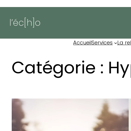
Aller
au
l’éc[h]o
contenu
Accueil
Services
La re
Catégorie :
Hy